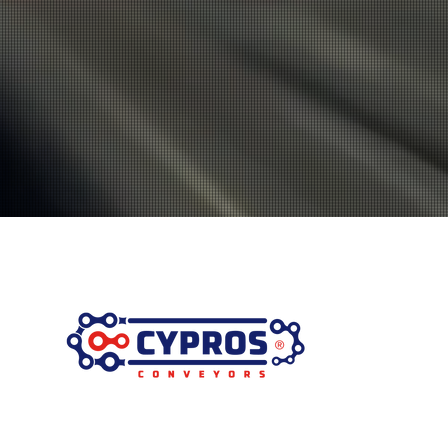
 política de reembolso clara y
da pueden realizar compras con
anza y credibilidad en tus clientes,
ridad.
 tienda pueden realizar compras
seguridad.