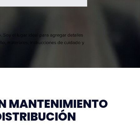
embalaje. Ofrecer una
saben que en tu tien
sencilla, genera confi
altos niveles de segu
pues saben que en tu
con altos niveles de 
 Soy el lugar ideal para agregar detalles 
o, materiales, instrucciones de cuidado y 
EN MANTENIMIENTO
DISTRIBUCIÓN