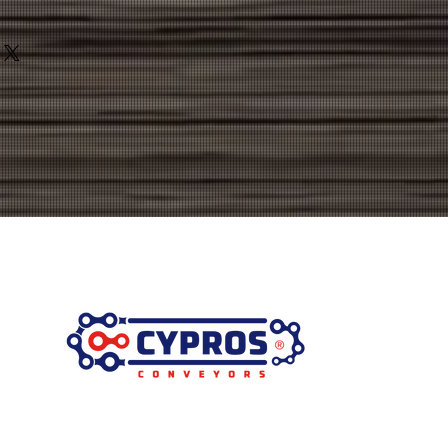
cial y cómo tus clientes se
estar satisfechos con su compra. Al
ío. Soy el lugar ideal para agregar
a de reembolso clara y sencilla,
s métodos de envío, costos y
redibilidad en tus clientes, pues
 política de reembolso clara y
da pueden realizar compras con
anza y credibilidad en tus clientes,
ridad.
 tienda pueden realizar compras
seguridad.